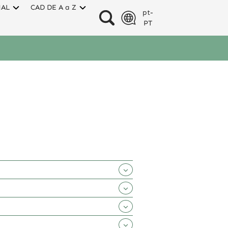
NAL
CAD DE A a Z
pt-
PT