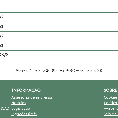
/2
/2
/2
/2
26/2
Página 1 de 9
(87 registo(s) encontrado(s))
INFORMAÇÃO
SOBRE
Assessoria de imprensa
Cookies
Notícias
Polític
o ICAD
Legislação
Avisos l
Ligações úteis
Selo de