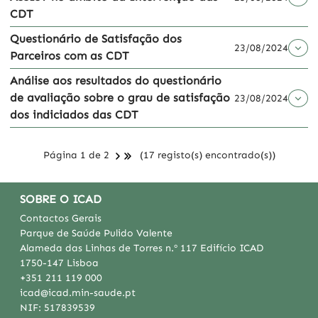
CDT
Questionário de Satisfação dos
23/08/2024
Parceiros com as CDT
Análise aos resultados do questionário
de avaliação sobre o grau de satisfação
23/08/2024
dos indiciados das CDT
Página 1 de 2
(17 registo(s) encontrado(s))
SOBRE O ICAD
Contactos Gerais
Parque de Saúde Pulido Valente
Alameda das Linhas de Torres n.º 117 Edifício ICAD
1750-147 Lisboa
+351 211 119 000
icad@icad.min-saude.pt
NIF:
517839539