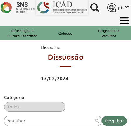
pt-PT
Informação e
Programas e
Cidadão
Cultura Científica
Recursos
Dissuasão
Dissuasão
17/02/2024
Categoria
Pesquisar