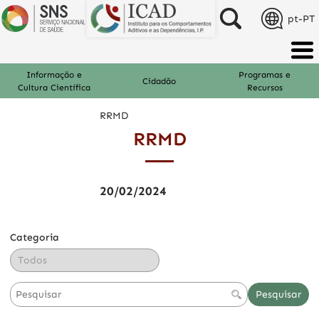
pt-PT
Informação e
Programas e
Cidadão
Cultura Científica
Recursos
RRMD
RRMD
20/02/2024
Categoria
Pesquisar