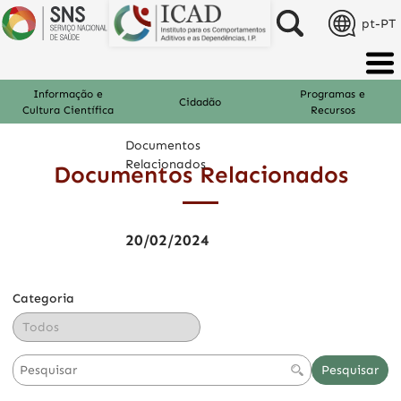
pt-PT
Informação e
Programas e
Cidadão
Cultura Científica
Recursos
Documentos
Relacionados
Documentos Relacionados
20/02/2024
Categoria
Pesquisar