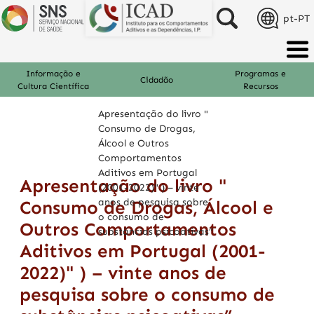
pt-PT
Informação e
Programas e
Cidadão
Cultura Científica
Recursos
Apresentação do livro "
Consumo de Drogas,
Álcool e Outros
Comportamentos
Aditivos em Portugal
Apresentação do livro "
(2001-2022)" ) – vinte
anos de pesquisa sobre
Consumo de Drogas, Álcool e
o consumo de
Outros Comportamentos
substâncias psicoativas”
Aditivos em Portugal (2001-
2022)" ) – vinte anos de
pesquisa sobre o consumo de